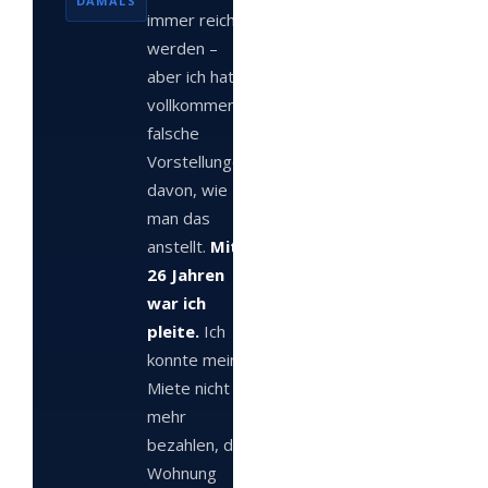
DAMALS
immer reich
werden –
aber ich hatte
vollkommen
falsche
Vorstellungen
davon, wie
man das
anstellt.
Mit
26 Jahren
war ich
pleite.
Ich
konnte meine
Miete nicht
mehr
bezahlen, die
Wohnung