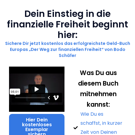
Dein Einstieg in die
finanzielle Freiheit beginnt
hier:
Sichere Dir jetzt kostenlos das erfolgreichste Geld-Buch
Europas „Der Weg zur finanziellen Freiheit“ von Bodo
Schäfer
Was Du aus
diesem Buch
mitnehmen
kannst:
Wie Du es
Hier Dein
schaffst, in kurzer
kostenloses
Exemplar
Zeit von Deinen
sichern