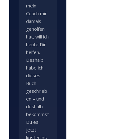
mein
Coach mir
damals
geholfen
hat, will ich
heute Dir
helfen.
Deshalb
habe ich
dieses
Buch
geschrieb
en – und
deshalb
bekommst
Du es
jetzt
kostenlos.