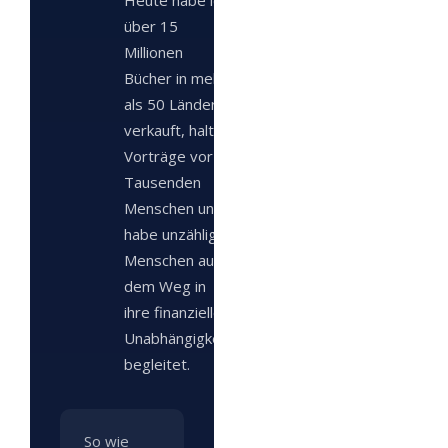
Heute habe ich
über 15
Millionen
Bücher in mehr
als 50 Ländern
verkauft, halte
Vorträge vor
Tausenden
Menschen und
habe unzählige
Menschen auf
dem Weg in
ihre finanzielle
Unabhängigkeit
begleitet.
So wie