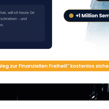
at, will ich heute Dir
eschrieben – und
os.
Weg zur Finanziellen Freiheit" kostenlos siche