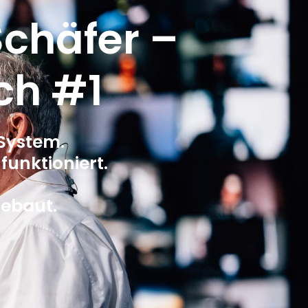
chäfer –
ch #1
t System.
 funktioniert.
ebaut.