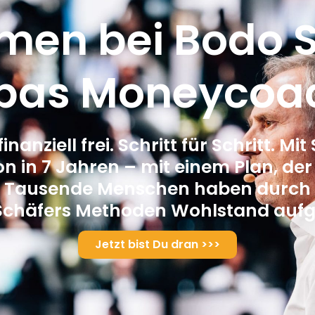
men bei Bodo S
pas Moneycoa
nanziell frei. Schritt für Schritt. Mi
ion in 7 Jahren – mit einem Plan, der
Tausende Menschen haben durch
Schäfers Methoden Wohlstand aufg
Jetzt bist Du dran >>>