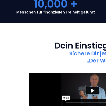
10,000
 +
Menschen zur finanziellen Freiheit geführt
Dein Einstieg
Sichere Dir j
„Der W