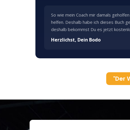
So wie mein Coach mir damals geholfen h
helfen. Deshalb habe ich dieses Buch g
deshalb bekommst Du es jetzt kostenl
Herzlichst, Dein Bodo
"Der 