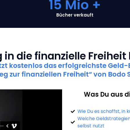
15
 Mio +
Bücher verkauft
 in die finanzielle Freiheit
etzt kostenlos das erfolgreichste Gel
eg zur finanziellen Freiheit“ von Bodo 
Was Du aus 
Wie Du es schaffst, in 
Welche Geldstrategien
selbst nutzt