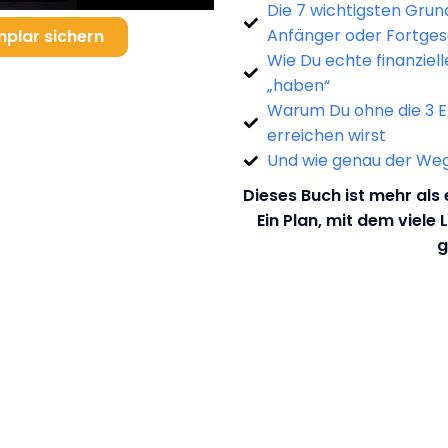
Die 7 wichtigsten Grun
Anfänger oder Fortges
mplar sichern
Wie Du echte finanziell
„haben“
Warum Du ohne die 3 Eb
erreichen wirst
Und wie genau der Weg
Dieses Buch ist mehr als 
Ein Plan, mit dem viele 
g
Bestseller Autor Bodo Schäfer
Das sagen begeisterte Leser