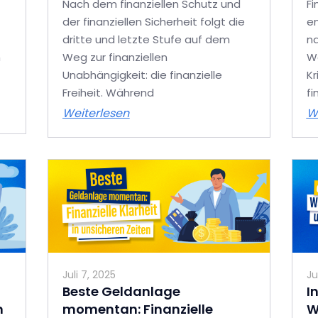
Nach dem finanziellen Schutz und
Fi
der finanziellen Sicherheit folgt die
en
dritte und letzte Stufe auf dem
na
n
Weg zur finanziellen
Wä
Unabhängigkeit: die finanzielle
Kr
Freiheit. Während
fi
Weiterlesen
W
Juli 7, 2025
Ju
Beste Geldanlage
I
n
momentan: Finanzielle
W