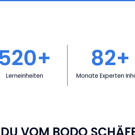
520
+
82
+
Lerneinheiten
Monate Experten Inh
 DU VOM BODO SCHÄF