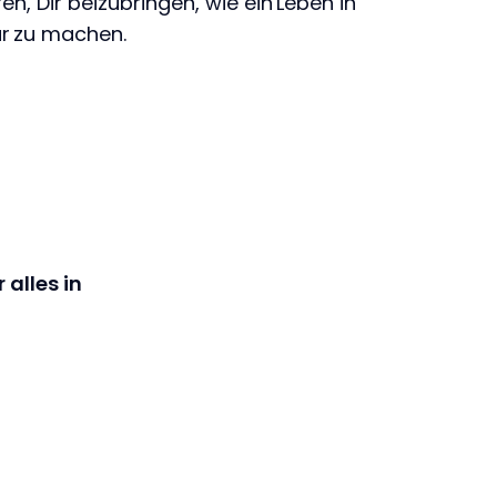
, Dir beizubringen, wie ein Leben in
när zu machen.
alles in