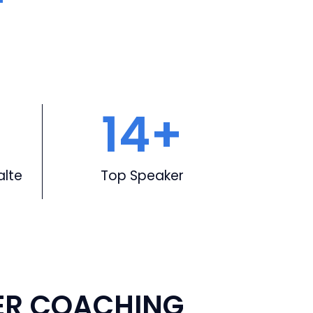
14
+
alte
Top Speaker
ER COACHING