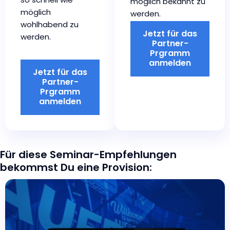
möglich bekannt zu
möglich
werden.
wohlhabend zu
Jetzt für das
werden.
Partner-
Prgramm
anmelden
Jetzt für das
Partner-
Prgramm
anmelden
Für diese Seminar-Empfehlungen
bekommst Du eine Provision: