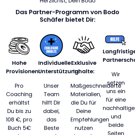
Herzlichst, Dein Bodo
Das Partner-Programm von Bodo
Schäfer bietet Dir:
Langfristig
Partnerscha
Hohe
Individuelle
Exklusive
Provisionen:
Unterstützung:
Inhalte:
Wir
setzen
Pro
Unser
Maßgeschneiderte
uns ein
Coaching
Team
Materialien,
für eine
erhältst
hilft Dir
die Du für
nachhaltige
Du bis zu
dabei,
Deine
und
108 €, p
ro
das
Empfehlungen
beide
Buch 5€
Beste
nutzen
Seiten